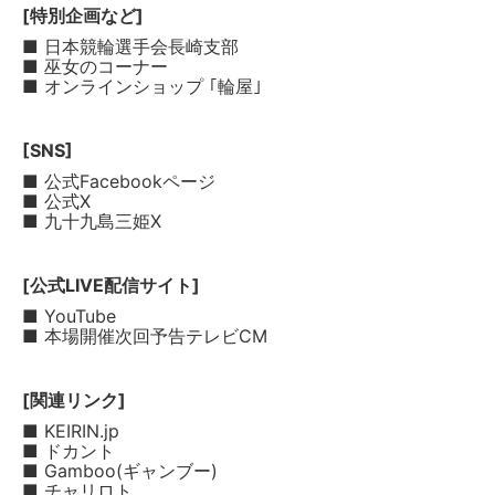
[特別企画など]
■ 日本競輪選手会長崎支部
■ 巫女のコーナー
■ オンラインショップ ｢輪屋｣
[SNS]
■ 公式Facebookページ
■ 公式X
■ 九十九島三姫X
[公式LIVE配信サイト]
■ YouTube
■ 本場開催次回予告テレビCM
[関連リンク]
■ KEIRIN.jp
■ ドカント
■ Gamboo(ギャンブー)
■ チャリロト