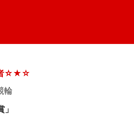
者☆★☆
競輪
賞」