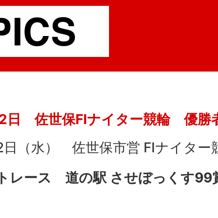
月2日 佐世保FⅠナイター競輪 優勝
2日（水） 佐世保市営 FⅠナイター
トレース 道の駅 させぼっくす99