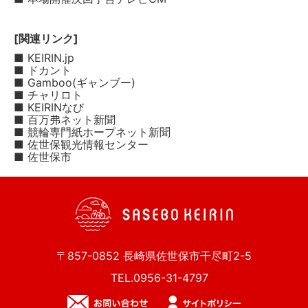
[関連リンク]
■ KEIRIN.jp
■ ドカント
■ Gamboo(ギャンブー)
■ チャリロト
■ KEIRINなび
■ 百万弗ネット新聞
■ 競輪専門紙ホープネット新聞
■ 佐世保観光情報センター
■ 佐世保市
〒857-0852 長崎県佐世保市干尽町2-5
TEL.0956-31-4797