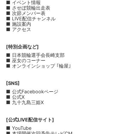
■ イベント情報
■ させぼ競輪出走表
■ 次節メンバー表
■ LIVE配信チャンネル
■ 施設案内
■ アクセス
[特別企画など]
■ 日本競輪選手会長崎支部
■ 巫女のコーナー
■ オンラインショップ ｢輪屋｣
[SNS]
■ 公式Facebookページ
■ 公式X
■ 九十九島三姫X
[公式LIVE配信サイト]
■ YouTube
■ 本場開催次回予告テレビCM