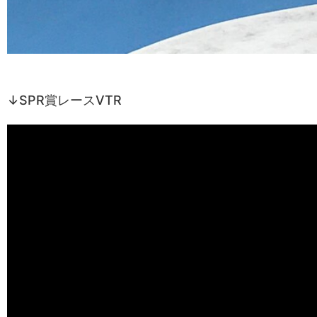
↓SPR賞レースVTR