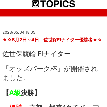
2023/05/04 18:05
★☆5月2日～4日 佐世保FⅠナイター優勝者★☆
佐世保競輪 FⅠナイター
「オッズパーク杯」が開催され
ました。
【
A級
決勝】