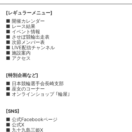
[レギュラーメニュー]
■ 開催カレンダー
■ レース結果
■ イベント情報
■ させぼ競輪出走表
■ 次節メンバー表
■ LIVE配信チャンネル
■ 施設案内
■ アクセス
[特別企画など]
■ 日本競輪選手会長崎支部
■ 巫女のコーナー
■ オンラインショップ ｢輪屋｣
[SNS]
■ 公式Facebookページ
■ 公式X
■ 九十九島三姫X