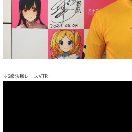
↓S級決勝レースVTR