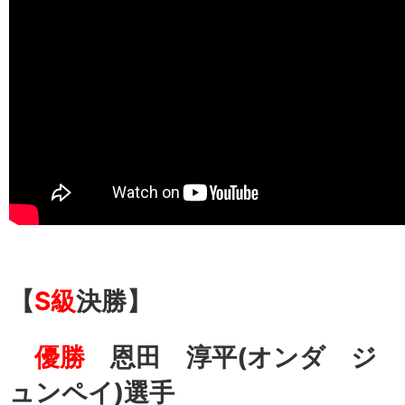
【
S級
決勝】
優勝
恩田 淳平
(オンダ ジ
ュンペイ
)選手