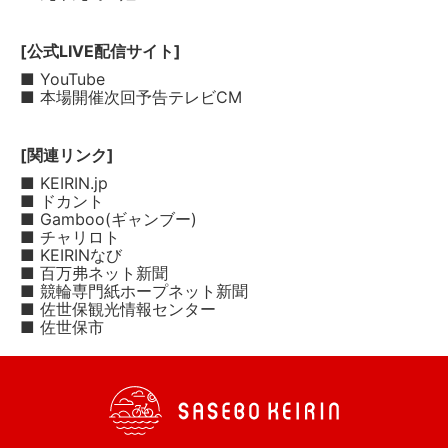
[公式LIVE配信サイト]
■ YouTube
■ 本場開催次回予告テレビCM
[関連リンク]
■ KEIRIN.jp
■ ドカント
■ Gamboo(ギャンブー)
■ チャリロト
■ KEIRINなび
■ 百万弗ネット新聞
■ 競輪専門紙ホープネット新聞
■ 佐世保観光情報センター
■ 佐世保市