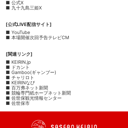
■ 公式X
■ 九十九島三姫X
[公式LIVE配信サイト]
■ YouTube
■ 本場開催次回予告テレビCM
[関連リンク]
■ KEIRIN.jp
■ ドカント
■ Gamboo(ギャンブー)
■ チャリロト
■ KEIRINなび
■ 百万弗ネット新聞
■ 競輪専門紙ホープネット新聞
■ 佐世保観光情報センター
■ 佐世保市