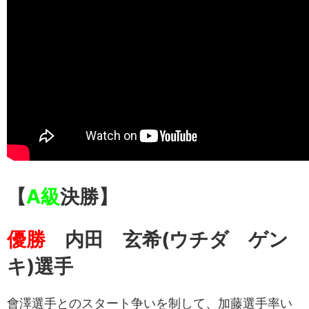
【
A級
決勝】
優勝
内田 玄希
(ウチダ ゲン
キ
)選手
會澤選手とのスタート争いを制して、加藤選手率い