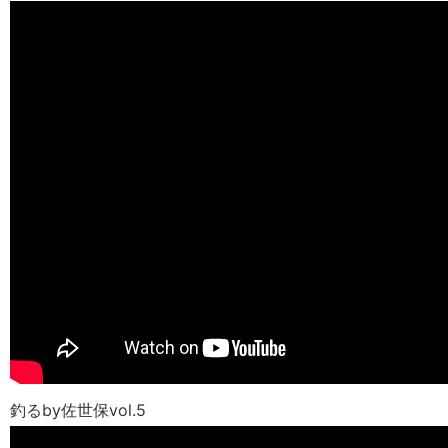
釣るby佐世保vol.5