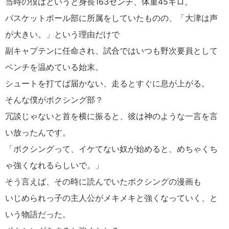
当時の僕はというと身長163センチ、体重45キロ。
バスケットボール部に所属をしていたものの、「大津は声
が大きい。」という理由だけで
副キャプテンに任命され、試合ではいつも野次要員として
ベンチを温めている始末。
シュートを打てば届かない、走るとすぐに息が上がる。
そんな僕がボクシング部？
冗談じゃないと首を横に振ると、彼は神のような一言を言
い放ったんです。
「ボクシングって、イケてない奴が始めると、めちゃくち
ゃ強くなれるらしいで。」
そう言えば、その時に読んでいたボクシングの漫画も
いじめられっ子の主人公がメキメキと強くなっていく、と
いう物語だった。