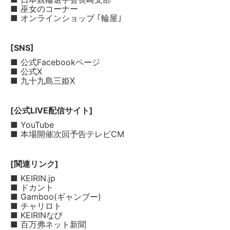
■ 巫女のコーナー
■ オンラインショップ ｢輪屋｣
[SNS]
■ 公式Facebookページ
■ 公式X
■ 九十九島三姫X
[公式LIVE配信サイト]
■ YouTube
■ 本場開催次回予告テレビCM
[関連リンク]
■ KEIRIN.jp
■ ドカント
■ Gamboo(ギャンブー)
■ チャリロト
■ KEIRINなび
■ 百万弗ネット新聞