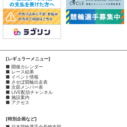
[レギュラーメニュー]
■ 開催カレンダー
■ レース結果
■ イベント情報
■ させぼ競輪出走表
■ 次節メンバー表
■ LIVE配信チャンネル
■ 施設案内
■ アクセス
[特別企画など]
■ 日本競輪選手会長崎支部