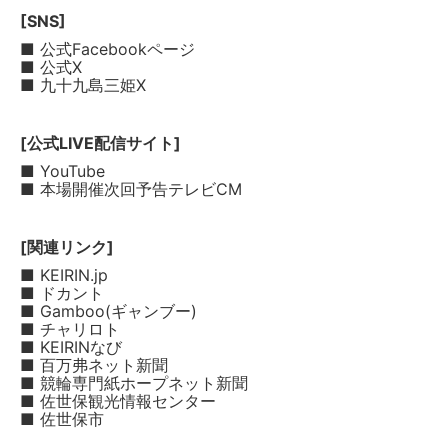
[SNS]
■ 公式Facebookページ
■ 公式X
■ 九十九島三姫X
[公式LIVE配信サイト]
■ YouTube
■ 本場開催次回予告テレビCM
[関連リンク]
■ KEIRIN.jp
■ ドカント
■ Gamboo(ギャンブー)
■ チャリロト
■ KEIRINなび
■ 百万弗ネット新聞
■ 競輪専門紙ホープネット新聞
■ 佐世保観光情報センター
■ 佐世保市