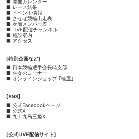
■ 開催カレンダー
■ レース結果
■ イベント情報
■ させぼ競輪出走表
■ 次節メンバー表
■ LIVE配信チャンネル
■ 施設案内
■ アクセス
[特別企画など]
■ 日本競輪選手会長崎支部
■ 巫女のコーナー
■ オンラインショップ ｢輪屋｣
[SNS]
■ 公式Facebookページ
■ 公式X
■ 九十九島三姫X
[公式LIVE配信サイト]