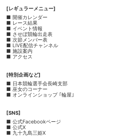
[レギュラーメニュー]
■ 開催カレンダー
■ レース結果
■ イベント情報
■ させぼ競輪出走表
■ 次節メンバー表
■ LIVE配信チャンネル
■ 施設案内
■ アクセス
[特別企画など]
■ 日本競輪選手会長崎支部
■ 巫女のコーナー
■ オンラインショップ ｢輪屋｣
[SNS]
■ 公式Facebookページ
■ 公式X
■ 九十九島三姫X