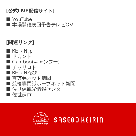
[公式LIVE配信サイト]
■ YouTube
■ 本場開催次回予告テレビCM
[関連リンク]
■ KEIRIN.jp
■ ドカント
■ Gamboo(ギャンブー)
■ チャリロト
■ KEIRINなび
■ 百万弗ネット新聞
■ 競輪専門紙ホープネット新聞
■ 佐世保観光情報センター
■ 佐世保市