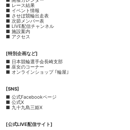
■ 開催カレンダー
■ レース結果
■ イベント情報
■ させぼ競輪出走表
■ 次節メンバー表
■ LIVE配信チャンネル
■ 施設案内
■ アクセス
[特別企画など]
■ 日本競輪選手会長崎支部
■ 巫女のコーナー
■ オンラインショップ ｢輪屋｣
[SNS]
■ 公式Facebookページ
■ 公式X
■ 九十九島三姫X
[公式LIVE配信サイト]