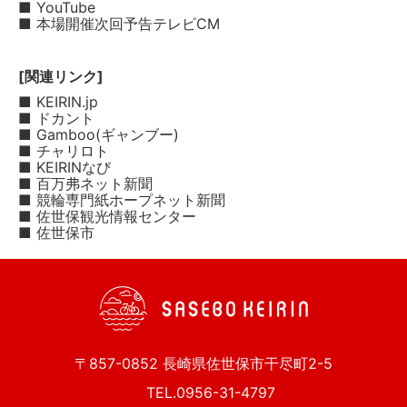
■ YouTube
■ 本場開催次回予告テレビCM
[関連リンク]
■ KEIRIN.jp
■ ドカント
■ Gamboo(ギャンブー)
■ チャリロト
■ KEIRINなび
■ 百万弗ネット新聞
■ 競輪専門紙ホープネット新聞
■ 佐世保観光情報センター
■ 佐世保市
〒857-0852 長崎県佐世保市干尽町2-5
TEL.0956-31-4797