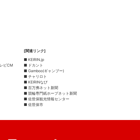
[関連リンク]
■ KEIRIN.jp
レビCM
■ ドカント
■ Gamboo(ギャンブー)
■ チャリロト
■ KEIRINなび
■ 百万弗ネット新聞
■ 競輪専門紙ホープネット新聞
■ 佐世保観光情報センター
■ 佐世保市