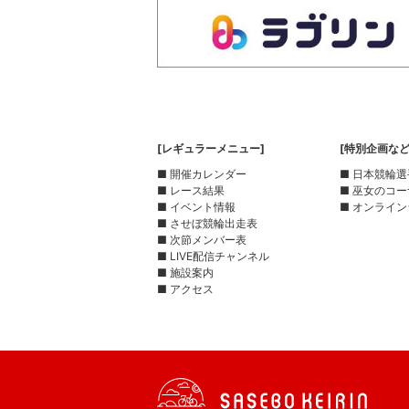
[レギュラーメニュー]
[特別企画など
■ 開催カレンダー
■ 日本競輪
■ レース結果
■ 巫女のコ
■ イベント情報
■ オンライン
■ させぼ競輪出走表
■ 次節メンバー表
■ LIVE配信チャンネル
■ 施設案内
■ アクセス