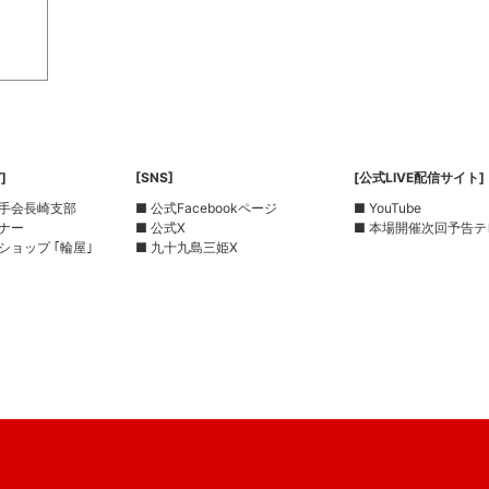
]
[SNS]
[公式LIVE配信サイト]
選手会長崎支部
■ 公式Facebookページ
■ YouTube
ーナー
■ 公式X
■ 本場開催次回予告テ
ショップ ｢輪屋｣
■ 九十九島三姫X