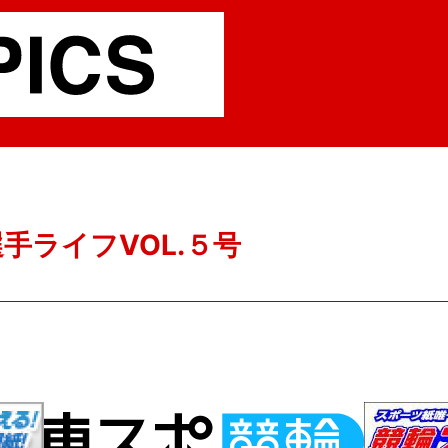
手ライフVOL.５号