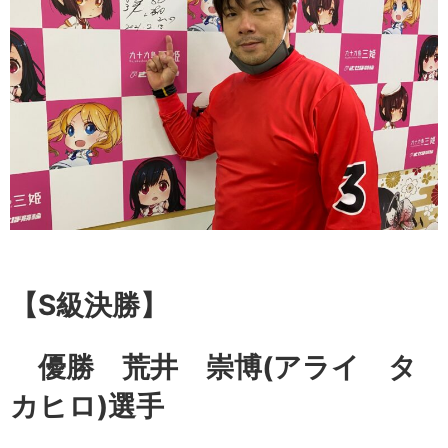
【S級
決勝】
優勝 荒井 崇博
(アライ タ
カヒロ)選手