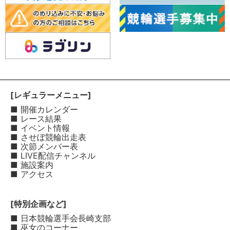
[レギュラーメニュー]
■ 開催カレンダー
■ レース結果
■ イベント情報
■ させぼ競輪出走表
■ 次節メンバー表
■ LIVE配信チャンネル
■ 施設案内
■ アクセス
[特別企画など]
■ 日本競輪選手会長崎支部
■ 巫女のコーナー