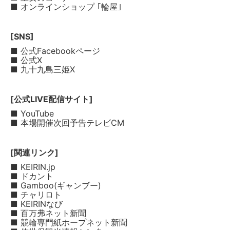
■ オンラインショップ ｢輪屋｣
[SNS]
■ 公式Facebookページ
■ 公式X
■ 九十九島三姫X
[公式LIVE配信サイト]
■ YouTube
■ 本場開催次回予告テレビCM
[関連リンク]
■ KEIRIN.jp
■ ドカント
■ Gamboo(ギャンブー)
■ チャリロト
■ KEIRINなび
■ 百万弗ネット新聞
■ 競輪専門紙ホープネット新聞