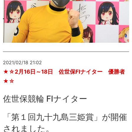
2021/02/18 21:02
★☆2月16日～18日 佐世保FⅠナイター 優勝者
★☆
佐世保競輪 FⅠナイター
「
第１回九十九島三姫賞
」が開催
されました。