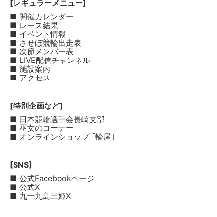
[レギュラーメニュー]
■ 開催カレンダー
■ レース結果
■ イベント情報
■ させぼ競輪出走表
■ 次節メンバー表
■ LIVE配信チャンネル
■ 施設案内
■ アクセス
[特別企画など]
■ 日本競輪選手会長崎支部
■ 巫女のコーナー
■ オンラインショップ ｢輪屋｣
[SNS]
■ 公式Facebookページ
■ 公式X
■ 九十九島三姫X