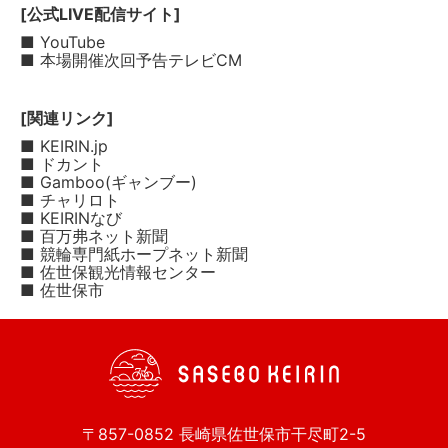
[公式LIVE配信サイト]
■ YouTube
■ 本場開催次回予告テレビCM
[関連リンク]
■ KEIRIN.jp
■ ドカント
■ Gamboo(ギャンブー)
■ チャリロト
■ KEIRINなび
■ 百万弗ネット新聞
■ 競輪専門紙ホープネット新聞
■ 佐世保観光情報センター
■ 佐世保市
〒857-0852 長崎県佐世保市干尽町2-5