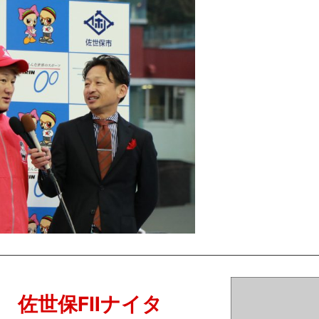
日 佐世保FⅡナイタ