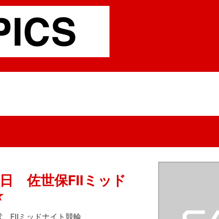
5日 佐世保FⅡミッド
☆
営 FⅡミッドナイト競輪