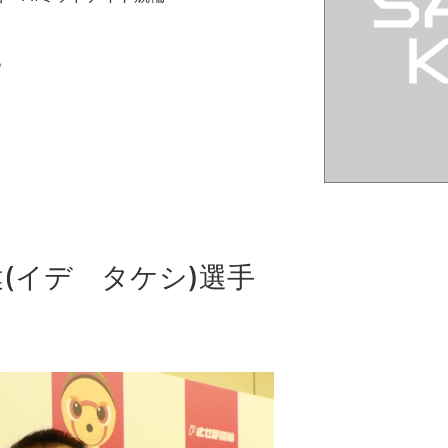
。
イデ タケシ)選手