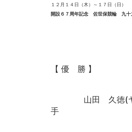
１２月１４日（木）～１７日（日）
開設６７周年記念 佐世保競輪 九十
【 優 勝 】
山田 久徳(ヤマ
手