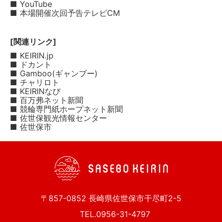
■ YouTube
■ 本場開催次回予告テレビCM
[関連リンク]
■ KEIRIN.jp
■ ドカント
■ Gamboo(ギャンブー)
■ チャリロト
■ KEIRINなび
■ 百万弗ネット新聞
■ 競輪専門紙ホープネット新聞
■ 佐世保観光情報センター
■ 佐世保市
〒857-0852 長崎県佐世保市干尽町2-5
TEL.0956-31-4797