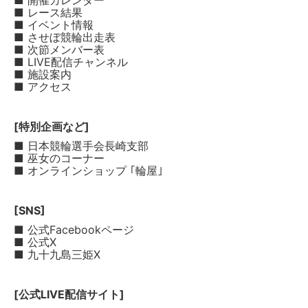
■ 開催カレンダー
■ レース結果
■ イベント情報
■ させぼ競輪出走表
■ 次節メンバー表
■ LIVE配信チャンネル
■ 施設案内
■ アクセス
[特別企画など]
■ 日本競輪選手会長崎支部
■ 巫女のコーナー
■ オンラインショップ ｢輪屋｣
[SNS]
■ 公式Facebookページ
■ 公式X
■ 九十九島三姫X
[公式LIVE配信サイト]