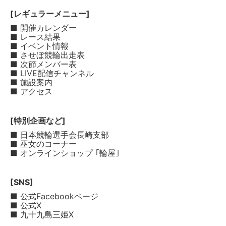
[レギュラーメニュー]
■ 開催カレンダー
■ レース結果
■ イベント情報
■ させぼ競輪出走表
■ 次節メンバー表
■ LIVE配信チャンネル
■ 施設案内
■ アクセス
[特別企画など]
■ 日本競輪選手会長崎支部
■ 巫女のコーナー
■ オンラインショップ ｢輪屋｣
[SNS]
■ 公式Facebookページ
■ 公式X
■ 九十九島三姫X