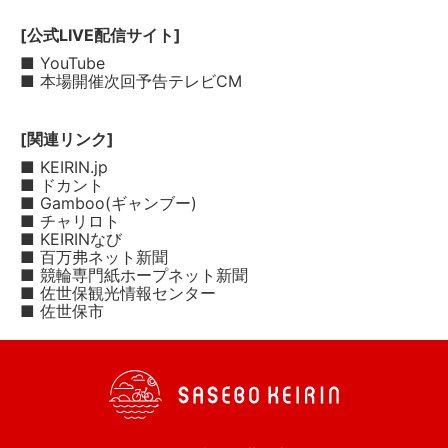
[公式LIVE配信サイト]
■ YouTube
■ 本場開催次回予告テレビCM
[関連リンク]
■ KEIRIN.jp
■ ドカント
■ Gamboo(ギャンブー)
■ チャリロト
■ KEIRINなび
■ 百万弗ネット新聞
■ 競輪専門紙ホープネット新聞
■ 佐世保観光情報センター
■ 佐世保市