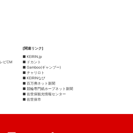
[関連リンク]
■ KEIRIN.jp
レビCM
■ ドカント
■ Gamboo(ギャンブー)
■ チャリロト
■ KEIRINなび
■ 百万弗ネット新聞
■ 競輪専門紙ホープネット新聞
■ 佐世保観光情報センター
■ 佐世保市