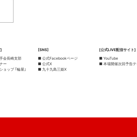
]
[SNS]
[公式LIVE配信サイト]
選手会長崎支部
■ 公式Facebookページ
■ YouTube
ーナー
■ 公式X
■ 本場開催次回予告テ
ショップ ｢輪屋｣
■ 九十九島三姫X