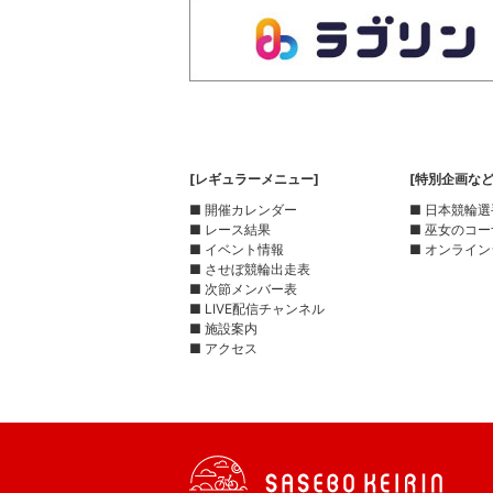
[レギュラーメニュー]
[特別企画など
■ 開催カレンダー
■ 日本競輪
■ レース結果
■ 巫女のコ
■ イベント情報
■ オンライン
■ させぼ競輪出走表
■ 次節メンバー表
■ LIVE配信チャンネル
■ 施設案内
■ アクセス