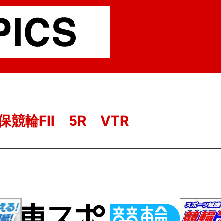
世保競輪FⅡ 5R VTR