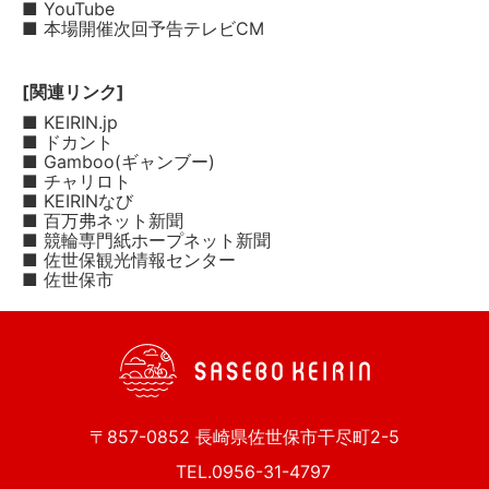
■ YouTube
■ 本場開催次回予告テレビCM
[関連リンク]
■ KEIRIN.jp
■ ドカント
■ Gamboo(ギャンブー)
■ チャリロト
■ KEIRINなび
■ 百万弗ネット新聞
■ 競輪専門紙ホープネット新聞
■ 佐世保観光情報センター
■ 佐世保市
〒857-0852 長崎県佐世保市干尽町2-5
TEL.0956-31-4797