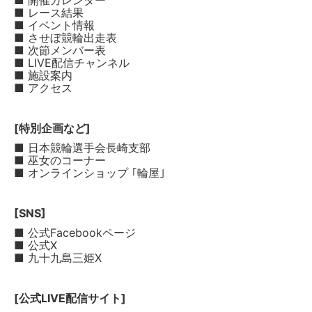
■ 開催カレンダー
■ レース結果
■ イベント情報
■ させぼ競輪出走表
■ 次節メンバー表
■ LIVE配信チャンネル
■ 施設案内
■ アクセス
[特別企画など]
■ 日本競輪選手会長崎支部
■ 巫女のコーナー
■ オンラインショップ ｢輪屋｣
[SNS]
■ 公式Facebookページ
■ 公式X
■ 九十九島三姫X
[公式LIVE配信サイト]