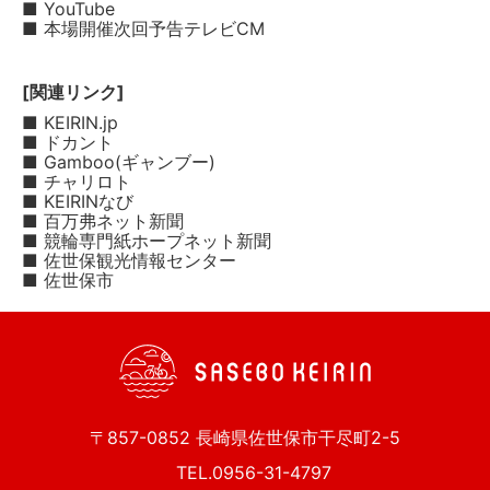
■ YouTube
■ 本場開催次回予告テレビCM
[関連リンク]
■ KEIRIN.jp
■ ドカント
■ Gamboo(ギャンブー)
■ チャリロト
■ KEIRINなび
■ 百万弗ネット新聞
■ 競輪専門紙ホープネット新聞
■ 佐世保観光情報センター
■ 佐世保市
〒857-0852 長崎県佐世保市干尽町2-5
TEL.0956-31-4797