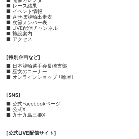
■ 開催カレンダー
■ レース結果
■ イベント情報
■ させぼ競輪出走表
■ 次節メンバー表
■ LIVE配信チャンネル
■ 施設案内
■ アクセス
[特別企画など]
■ 日本競輪選手会長崎支部
■ 巫女のコーナー
■ オンラインショップ ｢輪屋｣
[SNS]
■ 公式Facebookページ
■ 公式X
■ 九十九島三姫X
[公式LIVE配信サイト]