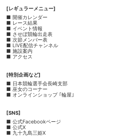
[レギュラーメニュー]
■ 開催カレンダー
■ レース結果
■ イベント情報
■ させぼ競輪出走表
■ 次節メンバー表
■ LIVE配信チャンネル
■ 施設案内
■ アクセス
[特別企画など]
■ 日本競輪選手会長崎支部
■ 巫女のコーナー
■ オンラインショップ ｢輪屋｣
[SNS]
■ 公式Facebookページ
■ 公式X
■ 九十九島三姫X