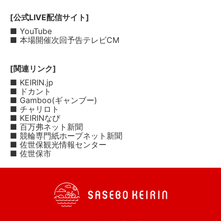
[公式LIVE配信サイト]
■ YouTube
■ 本場開催次回予告テレビCM
[関連リンク]
■ KEIRIN.jp
■ ドカント
■ Gamboo(ギャンブー)
■ チャリロト
■ KEIRINなび
■ 百万弗ネット新聞
■ 競輪専門紙ホープネット新聞
■ 佐世保観光情報センター
■ 佐世保市