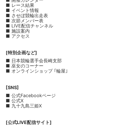
■ 開催カレンダー
■ レース結果
■ イベント情報
■ させぼ競輪出走表
■ 次節メンバー表
■ LIVE配信チャンネル
■ 施設案内
■ アクセス
[特別企画など]
■ 日本競輪選手会長崎支部
■ 巫女のコーナー
■ オンラインショップ ｢輪屋｣
[SNS]
■ 公式Facebookページ
■ 公式X
■ 九十九島三姫X
[公式LIVE配信サイト]