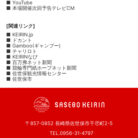
■ YouTube
■ 本場開催次回予告テレビCM
[関連リンク]
■ KEIRIN.jp
■ ドカント
■ Gamboo(ギャンブー)
■ チャリロト
■ KEIRINなび
■ 百万弗ネット新聞
■ 競輪専門紙ホープネット新聞
■ 佐世保観光情報センター
■ 佐世保市
〒857-0852 長崎県佐世保市干尽町2-5
TEL.0956-31-4797