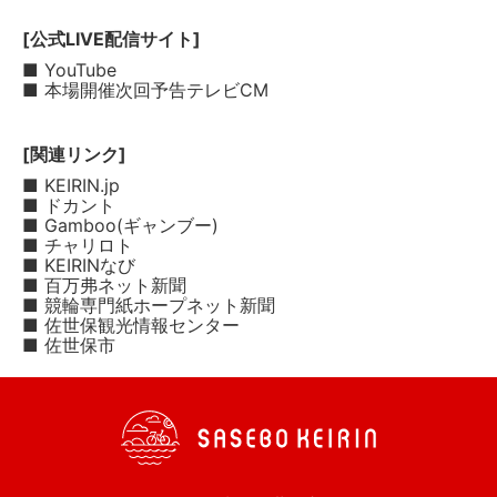
[公式LIVE配信サイト]
■ YouTube
■ 本場開催次回予告テレビCM
[関連リンク]
■ KEIRIN.jp
■ ドカント
■ Gamboo(ギャンブー)
■ チャリロト
■ KEIRINなび
■ 百万弗ネット新聞
■ 競輪専門紙ホープネット新聞
■ 佐世保観光情報センター
■ 佐世保市