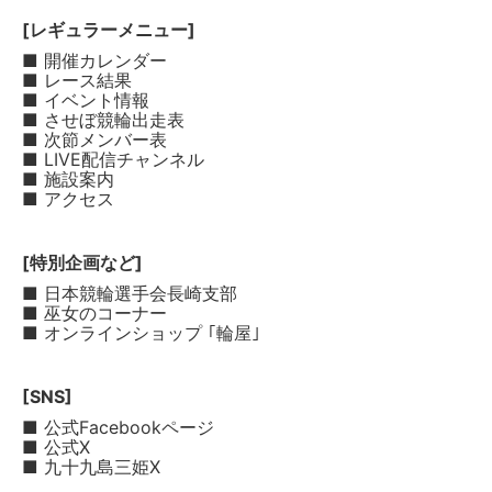
[レギュラーメニュー]
■ 開催カレンダー
■ レース結果
■ イベント情報
■ させぼ競輪出走表
■ 次節メンバー表
■ LIVE配信チャンネル
■ 施設案内
■ アクセス
[特別企画など]
■ 日本競輪選手会長崎支部
■ 巫女のコーナー
■ オンラインショップ ｢輪屋｣
[SNS]
■ 公式Facebookページ
■ 公式X
■ 九十九島三姫X