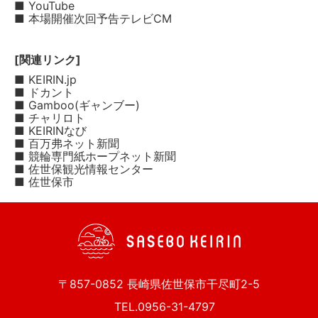
■ YouTube
■ 本場開催次回予告テレビCM
[関連リンク]
■ KEIRIN.jp
■ ドカント
■ Gamboo(ギャンブー)
■ チャリロト
■ KEIRINなび
■ 百万弗ネット新聞
■ 競輪専門紙ホープネット新聞
■ 佐世保観光情報センター
■ 佐世保市
〒857-0852 長崎県佐世保市干尽町2-5
TEL.0956-31-4797