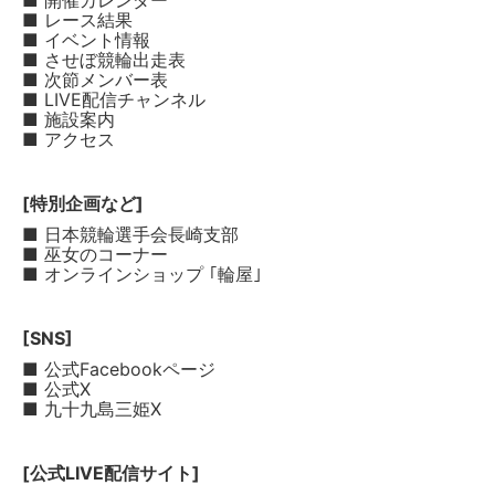
■ 開催カレンダー
■ レース結果
■ イベント情報
■ させぼ競輪出走表
■ 次節メンバー表
■ LIVE配信チャンネル
■ 施設案内
■ アクセス
[特別企画など]
■ 日本競輪選手会長崎支部
■ 巫女のコーナー
■ オンラインショップ ｢輪屋｣
[SNS]
■ 公式Facebookページ
■ 公式X
■ 九十九島三姫X
[公式LIVE配信サイト]