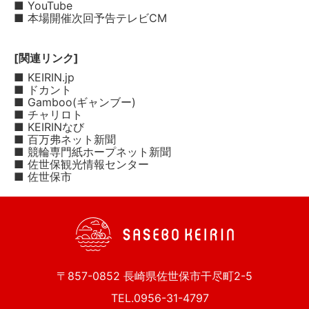
■ YouTube
■ 本場開催次回予告テレビCM
[関連リンク]
■ KEIRIN.jp
■ ドカント
■ Gamboo(ギャンブー)
■ チャリロト
■ KEIRINなび
■ 百万弗ネット新聞
■ 競輪専門紙ホープネット新聞
■ 佐世保観光情報センター
■ 佐世保市
〒857-0852 長崎県佐世保市干尽町2-5
TEL.0956-31-4797