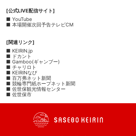
[公式LIVE配信サイト]
■ YouTube
■ 本場開催次回予告テレビCM
[関連リンク]
■ KEIRIN.jp
■ ドカント
■ Gamboo(ギャンブー)
■ チャリロト
■ KEIRINなび
■ 百万弗ネット新聞
■ 競輪専門紙ホープネット新聞
■ 佐世保観光情報センター
■ 佐世保市