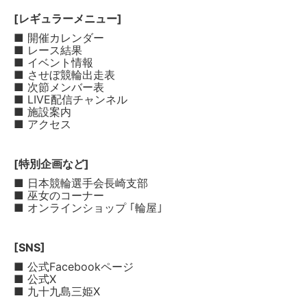
[レギュラーメニュー]
■ 開催カレンダー
■ レース結果
■ イベント情報
■ させぼ競輪出走表
■ 次節メンバー表
■ LIVE配信チャンネル
■ 施設案内
■ アクセス
[特別企画など]
■ 日本競輪選手会長崎支部
■ 巫女のコーナー
■ オンラインショップ ｢輪屋｣
[SNS]
■ 公式Facebookページ
■ 公式X
■ 九十九島三姫X