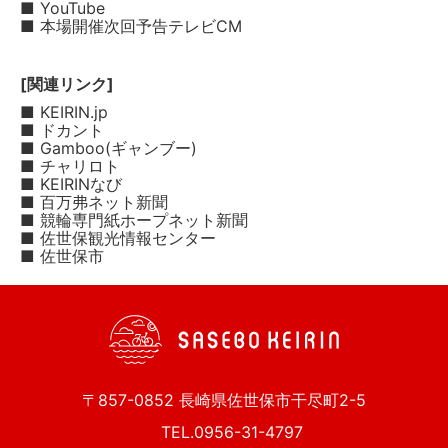
■ YouTube
■ 本場開催次回予告テレビCM
[関連リンク]
■ KEIRIN.jp
■ ドカント
■ Gamboo(ギャンブー)
■ チャリロト
■ KEIRINなび
■ 百万弗ネット新聞
■ 競輪専門紙ホープネット新聞
■ 佐世保観光情報センター
■ 佐世保市
〒857-0852 長崎県佐世保市干尽町2-5
TEL.0956-31-4797