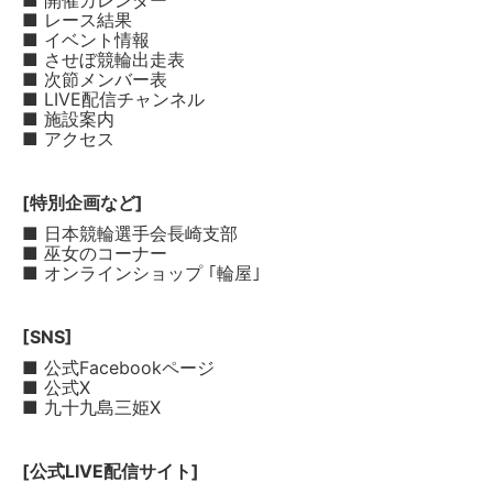
■ 開催カレンダー
■ レース結果
■ イベント情報
■ させぼ競輪出走表
■ 次節メンバー表
■ LIVE配信チャンネル
■ 施設案内
■ アクセス
[特別企画など]
■ 日本競輪選手会長崎支部
■ 巫女のコーナー
■ オンラインショップ ｢輪屋｣
[SNS]
■ 公式Facebookページ
■ 公式X
■ 九十九島三姫X
[公式LIVE配信サイト]