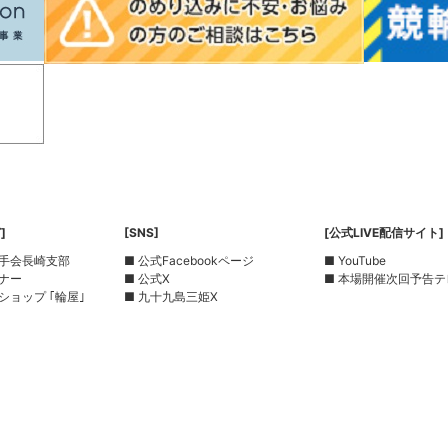
]
[SNS]
[公式LIVE配信サイト]
選手会長崎支部
■ 公式Facebookページ
■ YouTube
ーナー
■ 公式X
■ 本場開催次回予告テ
ショップ ｢輪屋｣
■ 九十九島三姫X