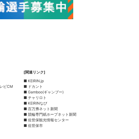
[関連リンク]
■ KEIRIN.jp
レビCM
■ ドカント
■ Gamboo(ギャンブー)
■ チャリロト
■ KEIRINなび
■ 百万弗ネット新聞
■ 競輪専門紙ホープネット新聞
■ 佐世保観光情報センター
■ 佐世保市