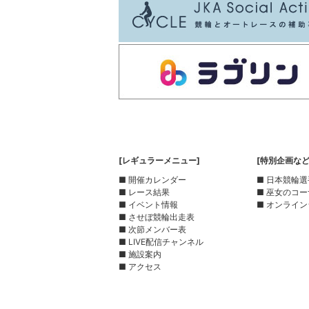
[レギュラーメニュー]
[特別企画など
■ 開催カレンダー
■ 日本競輪
■ レース結果
■ 巫女のコ
■ イベント情報
■ オンライン
■ させぼ競輪出走表
■ 次節メンバー表
■ LIVE配信チャンネル
■ 施設案内
■ アクセス