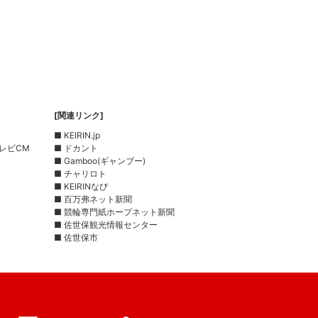
[関連リンク]
■ KEIRIN.jp
レビCM
■ ドカント
■ Gamboo(ギャンブー)
■ チャリロト
■ KEIRINなび
■ 百万弗ネット新聞
■ 競輪専門紙ホープネット新聞
■ 佐世保観光情報センター
■ 佐世保市