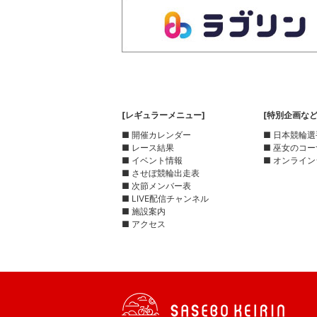
[レギュラーメニュー]
[特別企画など
■ 開催カレンダー
■ 日本競輪
■ レース結果
■ 巫女のコ
■ イベント情報
■ オンライン
■ させぼ競輪出走表
■ 次節メンバー表
■ LIVE配信チャンネル
■ 施設案内
■ アクセス