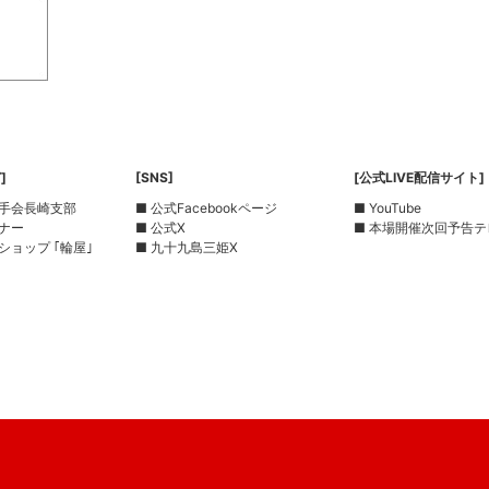
]
[SNS]
[公式LIVE配信サイト]
選手会長崎支部
■ 公式Facebookページ
■ YouTube
ーナー
■ 公式X
■ 本場開催次回予告テ
ショップ ｢輪屋｣
■ 九十九島三姫X