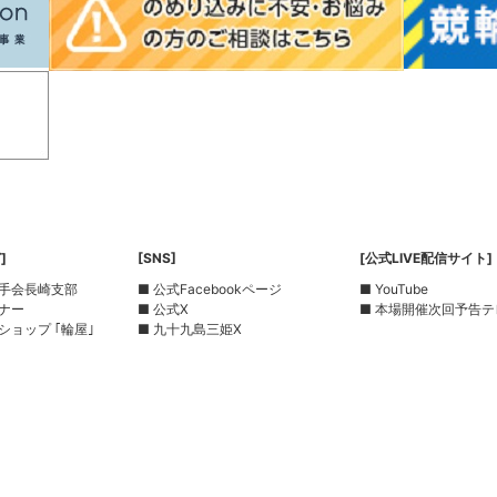
]
[SNS]
[公式LIVE配信サイト]
選手会長崎支部
■ 公式Facebookページ
■ YouTube
ーナー
■ 公式X
■ 本場開催次回予告テ
ショップ ｢輪屋｣
■ 九十九島三姫X