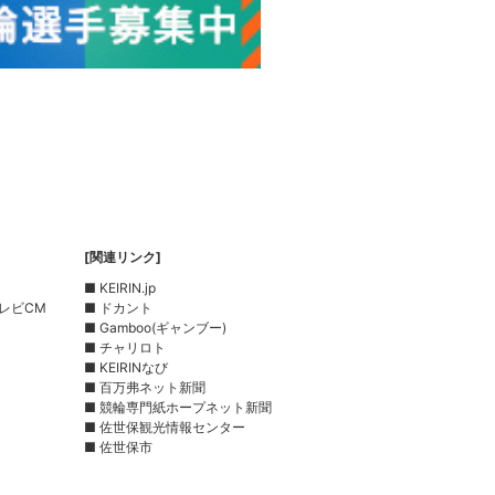
[関連リンク]
■ KEIRIN.jp
レビCM
■ ドカント
■ Gamboo(ギャンブー)
■ チャリロト
■ KEIRINなび
■ 百万弗ネット新聞
■ 競輪専門紙ホープネット新聞
■ 佐世保観光情報センター
■ 佐世保市