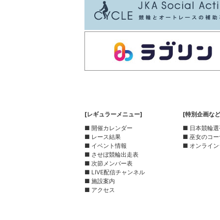
[レギュラーメニュー]
[特別企画など
■ 開催カレンダー
■ 日本競輪
■ レース結果
■ 巫女のコ
■ イベント情報
■ オンライン
■ させぼ競輪出走表
■ 次節メンバー表
■ LIVE配信チャンネル
■ 施設案内
■ アクセス