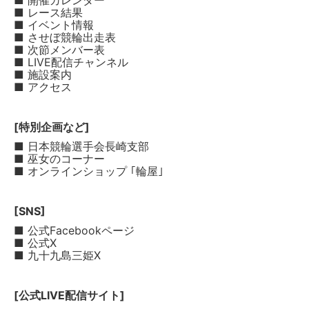
■ 開催カレンダー
■ レース結果
■ イベント情報
■ させぼ競輪出走表
■ 次節メンバー表
■ LIVE配信チャンネル
■ 施設案内
■ アクセス
[特別企画など]
■ 日本競輪選手会長崎支部
■ 巫女のコーナー
■ オンラインショップ ｢輪屋｣
[SNS]
■ 公式Facebookページ
■ 公式X
■ 九十九島三姫X
[公式LIVE配信サイト]