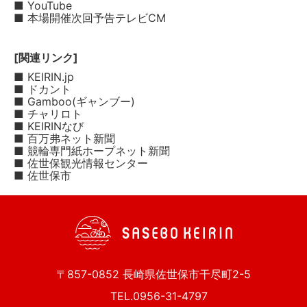
■ YouTube
■ 本場開催次回予告テレビCM
[関連リンク]
■ KEIRIN.jp
■ ドカント
■ Gamboo(ギャンブー)
■ チャリロト
■ KEIRINなび
■ 百万弗ネット新聞
■ 競輪専門紙ホープネット新聞
■ 佐世保観光情報センター
■ 佐世保市
〒857-0852 長崎県佐世保市干尽町2-5
TEL.0956-31-4797