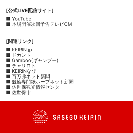
[公式LIVE配信サイト]
■ YouTube
■ 本場開催次回予告テレビCM
[関連リンク]
■ KEIRIN.jp
■ ドカント
■ Gamboo(ギャンブー)
■ チャリロト
■ KEIRINなび
■ 百万弗ネット新聞
■ 競輪専門紙ホープネット新聞
■ 佐世保観光情報センター
■ 佐世保市