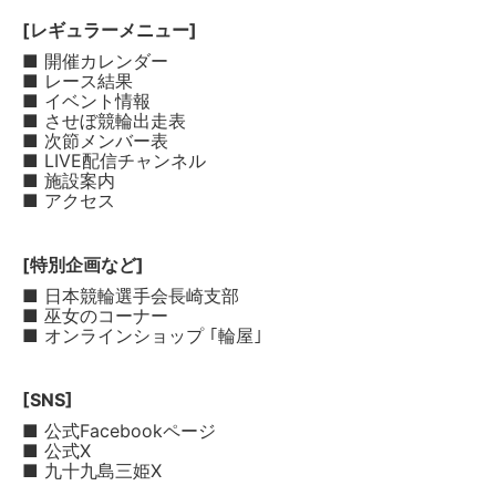
[レギュラーメニュー]
■ 開催カレンダー
■ レース結果
■ イベント情報
■ させぼ競輪出走表
■ 次節メンバー表
■ LIVE配信チャンネル
■ 施設案内
■ アクセス
[特別企画など]
■ 日本競輪選手会長崎支部
■ 巫女のコーナー
■ オンラインショップ ｢輪屋｣
[SNS]
■ 公式Facebookページ
■ 公式X
■ 九十九島三姫X