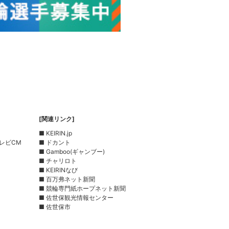
[関連リンク]
■ KEIRIN.jp
レビCM
■ ドカント
■ Gamboo(ギャンブー)
■ チャリロト
■ KEIRINなび
■ 百万弗ネット新聞
■ 競輪専門紙ホープネット新聞
■ 佐世保観光情報センター
■ 佐世保市