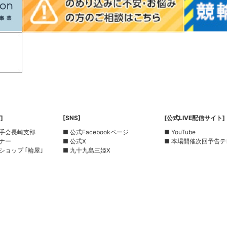
]
[SNS]
[公式LIVE配信サイト]
選手会長崎支部
■ 公式Facebookページ
■ YouTube
ーナー
■ 公式X
■ 本場開催次回予告テ
ショップ ｢輪屋｣
■ 九十九島三姫X