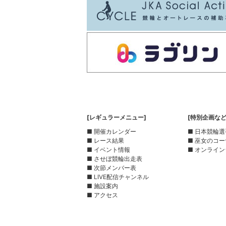
[レギュラーメニュー]
[特別企画など
■ 開催カレンダー
■ 日本競輪
■ レース結果
■ 巫女のコ
■ イベント情報
■ オンライン
■ させぼ競輪出走表
■ 次節メンバー表
■ LIVE配信チャンネル
■ 施設案内
■ アクセス