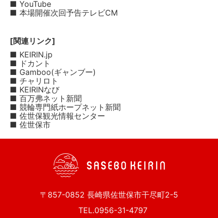
■ YouTube
■ 本場開催次回予告テレビCM
[関連リンク]
■ KEIRIN.jp
■ ドカント
■ Gamboo(ギャンブー)
■ チャリロト
■ KEIRINなび
■ 百万弗ネット新聞
■ 競輪専門紙ホープネット新聞
■ 佐世保観光情報センター
■ 佐世保市
〒857-0852 長崎県佐世保市干尽町2-5
TEL.0956-31-4797