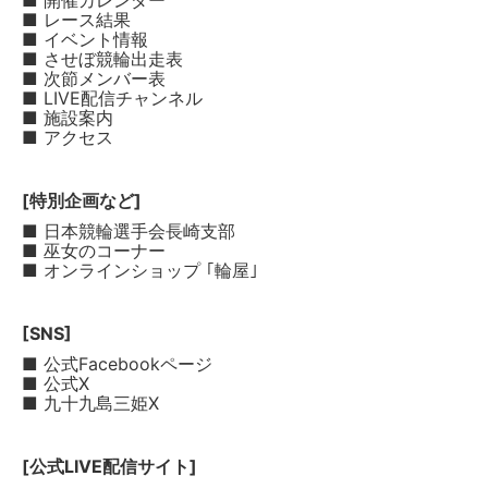
■ 開催カレンダー
■ レース結果
■ イベント情報
■ させぼ競輪出走表
■ 次節メンバー表
■ LIVE配信チャンネル
■ 施設案内
■ アクセス
[特別企画など]
■ 日本競輪選手会長崎支部
■ 巫女のコーナー
■ オンラインショップ ｢輪屋｣
[SNS]
■ 公式Facebookページ
■ 公式X
■ 九十九島三姫X
[公式LIVE配信サイト]