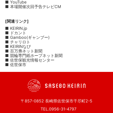
■ YouTube
■ 本場開催次回予告テレビCM
[関連リンク]
■ KEIRIN.jp
■ ドカント
■ Gamboo(ギャンブー)
■ チャリロト
■ KEIRINなび
■ 百万弗ネット新聞
■ 競輪専門紙ホープネット新聞
■ 佐世保観光情報センター
■ 佐世保市
〒857-0852 長崎県佐世保市干尽町2-5
TEL.0956-31-4797