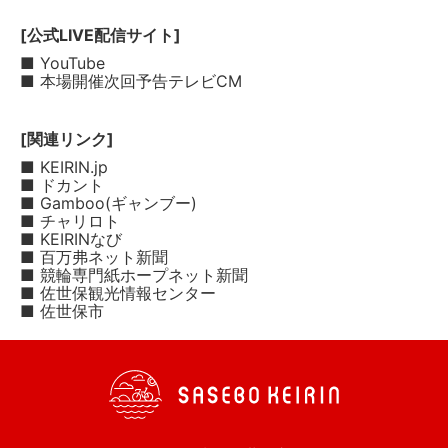
[公式LIVE配信サイト]
■ YouTube
■ 本場開催次回予告テレビCM
[関連リンク]
■ KEIRIN.jp
■ ドカント
■ Gamboo(ギャンブー)
■ チャリロト
■ KEIRINなび
■ 百万弗ネット新聞
■ 競輪専門紙ホープネット新聞
■ 佐世保観光情報センター
■ 佐世保市