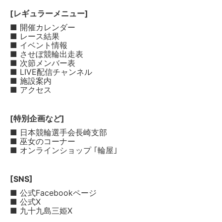
[レギュラーメニュー]
■ 開催カレンダー
■ レース結果
■ イベント情報
■ させぼ競輪出走表
■ 次節メンバー表
■ LIVE配信チャンネル
■ 施設案内
■ アクセス
[特別企画など]
■ 日本競輪選手会長崎支部
■ 巫女のコーナー
■ オンラインショップ ｢輪屋｣
[SNS]
■ 公式Facebookページ
■ 公式X
■ 九十九島三姫X