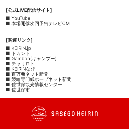
[公式LIVE配信サイト]
■ YouTube
■ 本場開催次回予告テレビCM
[関連リンク]
■ KEIRIN.jp
■ ドカント
■ Gamboo(ギャンブー)
■ チャリロト
■ KEIRINなび
■ 百万弗ネット新聞
■ 競輪専門紙ホープネット新聞
■ 佐世保観光情報センター
■ 佐世保市