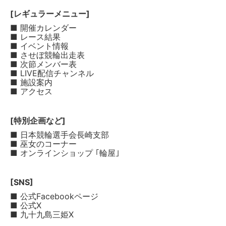
[レギュラーメニュー]
■ 開催カレンダー
■ レース結果
■ イベント情報
■ させぼ競輪出走表
■ 次節メンバー表
■ LIVE配信チャンネル
■ 施設案内
■ アクセス
[特別企画など]
■ 日本競輪選手会長崎支部
■ 巫女のコーナー
■ オンラインショップ ｢輪屋｣
[SNS]
■ 公式Facebookページ
■ 公式X
■ 九十九島三姫X