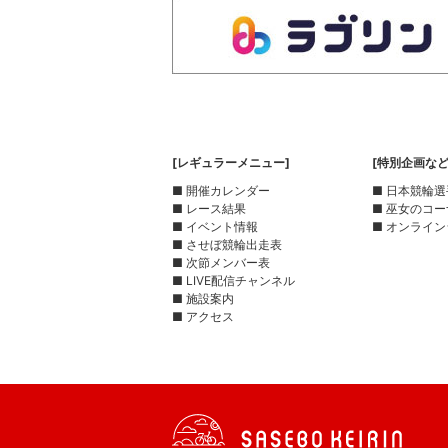
[レギュラーメニュー]
[特別企画など
■ 開催カレンダー
■ 日本競輪
■ レース結果
■ 巫女のコ
■ イベント情報
■ オンライン
■ させぼ競輪出走表
■ 次節メンバー表
■ LIVE配信チャンネル
■ 施設案内
■ アクセス