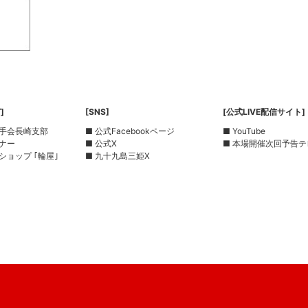
]
[SNS]
[公式LIVE配信サイト]
選手会長崎支部
■ 公式Facebookページ
■ YouTube
ーナー
■ 公式X
■ 本場開催次回予告テ
ショップ ｢輪屋｣
■ 九十九島三姫X