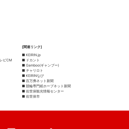
[関連リンク]
■ KEIRIN.jp
レビCM
■ ドカント
■ Gamboo(ギャンブー)
■ チャリロト
■ KEIRINなび
■ 百万弗ネット新聞
■ 競輪専門紙ホープネット新聞
■ 佐世保観光情報センター
■ 佐世保市