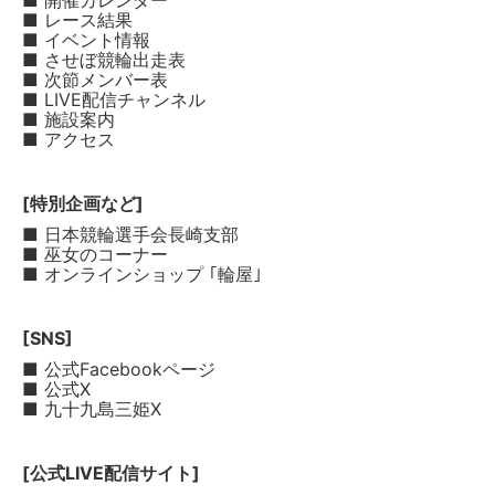
■ 開催カレンダー
■ レース結果
■ イベント情報
■ させぼ競輪出走表
■ 次節メンバー表
■ LIVE配信チャンネル
■ 施設案内
■ アクセス
[特別企画など]
■ 日本競輪選手会長崎支部
■ 巫女のコーナー
■ オンラインショップ ｢輪屋｣
[SNS]
■ 公式Facebookページ
■ 公式X
■ 九十九島三姫X
[公式LIVE配信サイト]