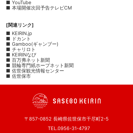
■ YouTube
■ 本場開催次回予告テレビCM
[関連リンク]
■ KEIRIN.jp
■ ドカント
■ Gamboo(ギャンブー)
■ チャリロト
■ KEIRINなび
■ 百万弗ネット新聞
■ 競輪専門紙ホープネット新聞
■ 佐世保観光情報センター
■ 佐世保市
〒857-0852 長崎県佐世保市干尽町2-5
TEL.0956-31-4797