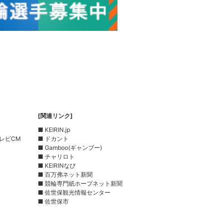
[関連リンク]
■ KEIRIN.jp
レビCM
■ ドカント
■ Gamboo(ギャンブー)
■ チャリロト
■ KEIRINなび
■ 百万弗ネット新聞
■ 競輪専門紙ホープネット新聞
■ 佐世保観光情報センター
■ 佐世保市