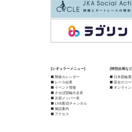
[レギュラーメニュー]
[特別企画など
■ 開催カレンダー
■ 日本競輪
■ レース結果
■ 巫女のコ
■ イベント情報
■ オンライン
■ させぼ競輪出走表
■ 次節メンバー表
■ LIVE配信チャンネル
■ 施設案内
■ アクセス