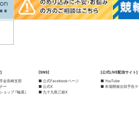
]
[SNS]
[公式LIVE配信サイト]
選手会長崎支部
■ 公式Facebookページ
■ YouTube
ーナー
■ 公式X
■ 本場開催次回予告テ
ショップ ｢輪屋｣
■ 九十九島三姫X