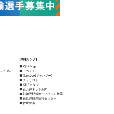
[関連リンク]
■ KEIRIN.jp
レビCM
■ ドカント
■ Gamboo(ギャンブー)
■ チャリロト
■ KEIRINなび
■ 百万弗ネット新聞
■ 競輪専門紙ホープネット新聞
■ 佐世保観光情報センター
■ 佐世保市