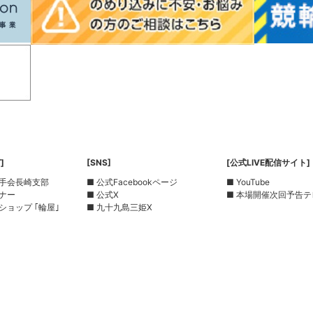
]
[SNS]
[公式LIVE配信サイト]
選手会長崎支部
■ 公式Facebookページ
■ YouTube
ーナー
■ 公式X
■ 本場開催次回予告テ
ショップ ｢輪屋｣
■ 九十九島三姫X