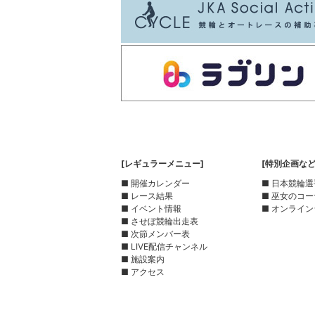
[レギュラーメニュー]
[特別企画など
■ 開催カレンダー
■ 日本競輪
■ レース結果
■ 巫女のコ
■ イベント情報
■ オンライン
■ させぼ競輪出走表
■ 次節メンバー表
■ LIVE配信チャンネル
■ 施設案内
■ アクセス