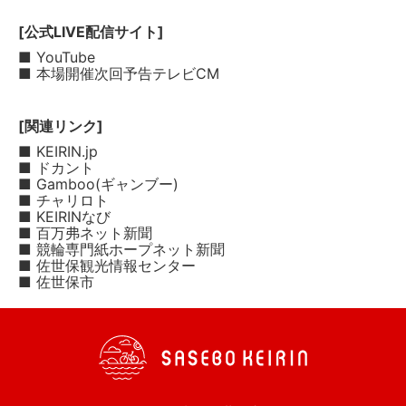
[公式LIVE配信サイト]
■ YouTube
■ 本場開催次回予告テレビCM
[関連リンク]
■ KEIRIN.jp
■ ドカント
■ Gamboo(ギャンブー)
■ チャリロト
■ KEIRINなび
■ 百万弗ネット新聞
■ 競輪専門紙ホープネット新聞
■ 佐世保観光情報センター
■ 佐世保市