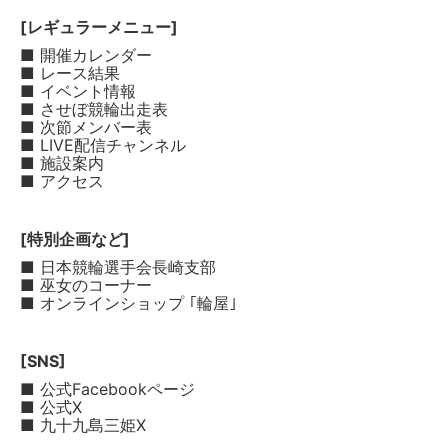
[レギュラーメニュー]
■ 開催カレンダー
■ レース結果
■ イベント情報
■ させぼ競輪出走表
■ 次節メンバー表
■ LIVE配信チャンネル
■ 施設案内
■ アクセス
[特別企画など]
■ 日本競輪選手会長崎支部
■ 巫女のコーナー
■ オンラインショップ ｢輪屋｣
[SNS]
■ 公式Facebookページ
■ 公式X
■ 九十九島三姫X