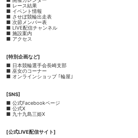
■ 開催カレンダー
■ レース結果
■ イベント情報
■ させぼ競輪出走表
■ 次節メンバー表
■ LIVE配信チャンネル
■ 施設案内
■ アクセス
[特別企画など]
■ 日本競輪選手会長崎支部
■ 巫女のコーナー
■ オンラインショップ ｢輪屋｣
[SNS]
■ 公式Facebookページ
■ 公式X
■ 九十九島三姫X
[公式LIVE配信サイト]