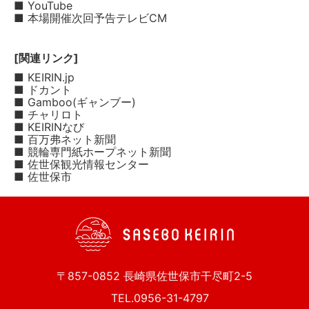
■ YouTube
■ 本場開催次回予告テレビCM
[関連リンク]
■ KEIRIN.jp
■ ドカント
■ Gamboo(ギャンブー)
■ チャリロト
■ KEIRINなび
■ 百万弗ネット新聞
■ 競輪専門紙ホープネット新聞
■ 佐世保観光情報センター
■ 佐世保市
〒857-0852 長崎県佐世保市干尽町2-5
TEL.0956-31-4797