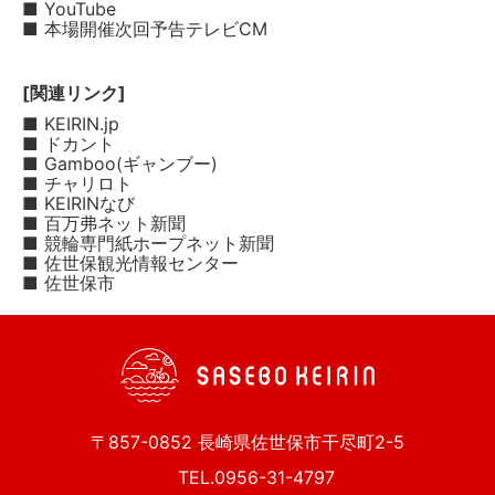
■ YouTube
■ 本場開催次回予告テレビCM
[関連リンク]
■ KEIRIN.jp
■ ドカント
■ Gamboo(ギャンブー)
■ チャリロト
■ KEIRINなび
■ 百万弗ネット新聞
■ 競輪専門紙ホープネット新聞
■ 佐世保観光情報センター
■ 佐世保市
〒857-0852 長崎県佐世保市干尽町2-5
TEL.0956-31-4797