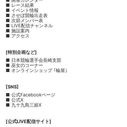
■ 開催カレンダー
■ レース結果
■ イベント情報
■ させぼ競輪出走表
■ 次節メンバー表
■ LIVE配信チャンネル
■ 施設案内
■ アクセス
[特別企画など]
■ 日本競輪選手会長崎支部
■ 巫女のコーナー
■ オンラインショップ ｢輪屋｣
[SNS]
■ 公式Facebookページ
■ 公式X
■ 九十九島三姫X
[公式LIVE配信サイト]