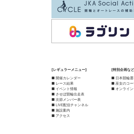
[レギュラーメニュー]
[特別企画など
■ 開催カレンダー
■ 日本競輪
■ レース結果
■ 巫女のコ
■ イベント情報
■ オンライン
■ させぼ競輪出走表
■ 次節メンバー表
■ LIVE配信チャンネル
■ 施設案内
■ アクセス