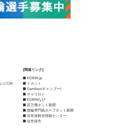
[関連リンク]
■ KEIRIN.jp
レビCM
■ ドカント
■ Gamboo(ギャンブー)
■ チャリロト
■ KEIRINなび
■ 百万弗ネット新聞
■ 競輪専門紙ホープネット新聞
■ 佐世保観光情報センター
■ 佐世保市