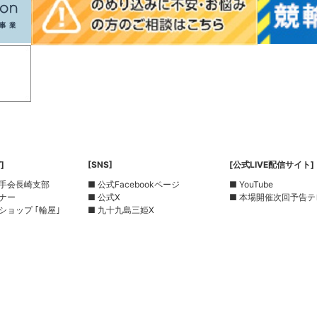
]
[SNS]
[公式LIVE配信サイト]
選手会長崎支部
■ 公式Facebookページ
■ YouTube
ーナー
■ 公式X
■ 本場開催次回予告テ
ショップ ｢輪屋｣
■ 九十九島三姫X