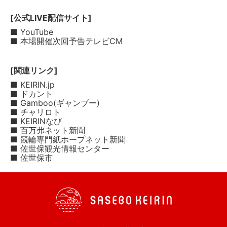
[公式LIVE配信サイト]
■ YouTube
■ 本場開催次回予告テレビCM
[関連リンク]
■ KEIRIN.jp
■ ドカント
■ Gamboo(ギャンブー)
■ チャリロト
■ KEIRINなび
■ 百万弗ネット新聞
■ 競輪専門紙ホープネット新聞
■ 佐世保観光情報センター
■ 佐世保市