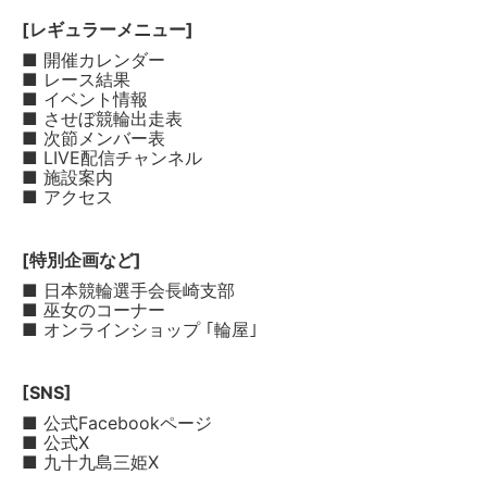
[レギュラーメニュー]
■ 開催カレンダー
■ レース結果
■ イベント情報
■ させぼ競輪出走表
■ 次節メンバー表
■ LIVE配信チャンネル
■ 施設案内
■ アクセス
[特別企画など]
■ 日本競輪選手会長崎支部
■ 巫女のコーナー
■ オンラインショップ ｢輪屋｣
[SNS]
■ 公式Facebookページ
■ 公式X
■ 九十九島三姫X