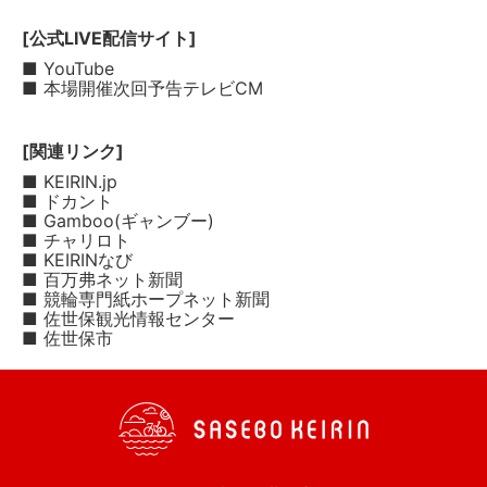
[公式LIVE配信サイト]
■ YouTube
■ 本場開催次回予告テレビCM
[関連リンク]
■ KEIRIN.jp
■ ドカント
■ Gamboo(ギャンブー)
■ チャリロト
■ KEIRINなび
■ 百万弗ネット新聞
■ 競輪専門紙ホープネット新聞
■ 佐世保観光情報センター
■ 佐世保市