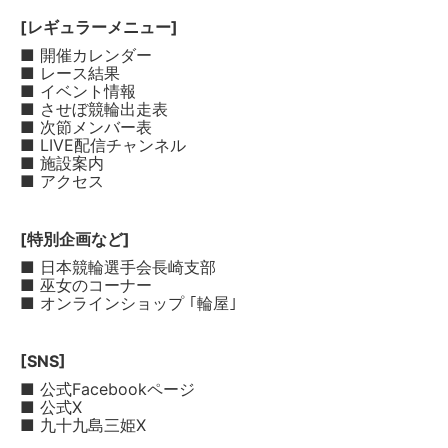
[レギュラーメニュー]
■ 開催カレンダー
■ レース結果
■ イベント情報
■ させぼ競輪出走表
■ 次節メンバー表
■ LIVE配信チャンネル
■ 施設案内
■ アクセス
[特別企画など]
■ 日本競輪選手会長崎支部
■ 巫女のコーナー
■ オンラインショップ ｢輪屋｣
[SNS]
■ 公式Facebookページ
■ 公式X
■ 九十九島三姫X