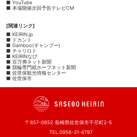
■ YouTube
■ 本場開催次回予告テレビCM
[関連リンク]
■ KEIRIN.jp
■ ドカント
■ Gamboo(ギャンブー)
■ チャリロト
■ KEIRINなび
■ 百万弗ネット新聞
■ 競輪専門紙ホープネット新聞
■ 佐世保観光情報センター
■ 佐世保市
〒857-0852 長崎県佐世保市干尽町2-5
TEL.0956-31-4797