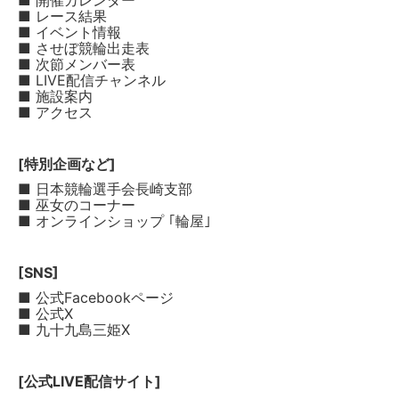
■ 開催カレンダー
■ レース結果
■ イベント情報
■ させぼ競輪出走表
■ 次節メンバー表
■ LIVE配信チャンネル
■ 施設案内
■ アクセス
[特別企画など]
■ 日本競輪選手会長崎支部
■ 巫女のコーナー
■ オンラインショップ ｢輪屋｣
[SNS]
■ 公式Facebookページ
■ 公式X
■ 九十九島三姫X
[公式LIVE配信サイト]