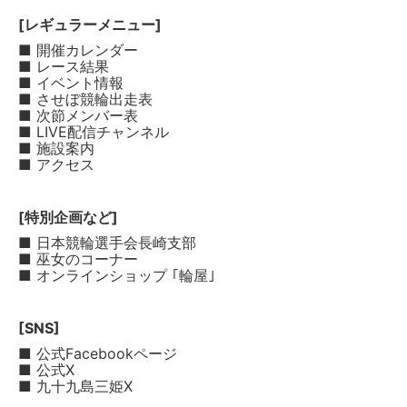
[レギュラーメニュー]
■ 開催カレンダー
■ レース結果
■ イベント情報
■ させぼ競輪出走表
■ 次節メンバー表
■ LIVE配信チャンネル
■ 施設案内
■ アクセス
[特別企画など]
■ 日本競輪選手会長崎支部
■ 巫女のコーナー
■ オンラインショップ ｢輪屋｣
[SNS]
■ 公式Facebookページ
■ 公式X
■ 九十九島三姫X