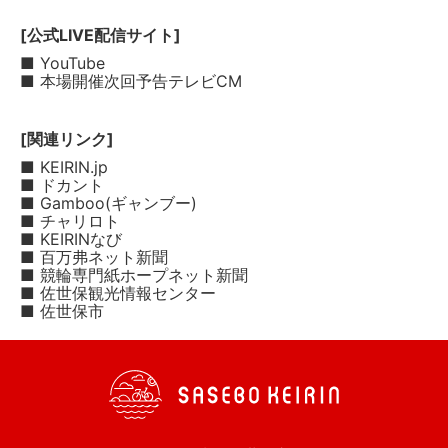
[公式LIVE配信サイト]
■ YouTube
■ 本場開催次回予告テレビCM
[関連リンク]
■ KEIRIN.jp
■ ドカント
■ Gamboo(ギャンブー)
■ チャリロト
■ KEIRINなび
■ 百万弗ネット新聞
■ 競輪専門紙ホープネット新聞
■ 佐世保観光情報センター
■ 佐世保市