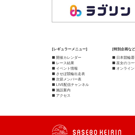
[レギュラーメニュー]
[特別企画など
■ 開催カレンダー
■ 日本競輪
■ レース結果
■ 巫女のコ
■ イベント情報
■ オンライン
■ させぼ競輪出走表
■ 次節メンバー表
■ LIVE配信チャンネル
■ 施設案内
■ アクセス