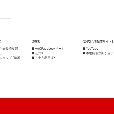
]
[SNS]
[公式LIVE配信サイト]
選手会長崎支部
■ 公式Facebookページ
■ YouTube
ーナー
■ 公式X
■ 本場開催次回予告テ
ショップ ｢輪屋｣
■ 九十九島三姫X