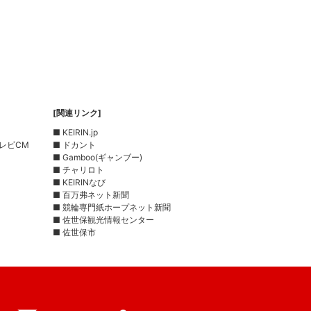
[関連リンク]
■ KEIRIN.jp
レビCM
■ ドカント
■ Gamboo(ギャンブー)
■ チャリロト
■ KEIRINなび
■ 百万弗ネット新聞
■ 競輪専門紙ホープネット新聞
■ 佐世保観光情報センター
■ 佐世保市